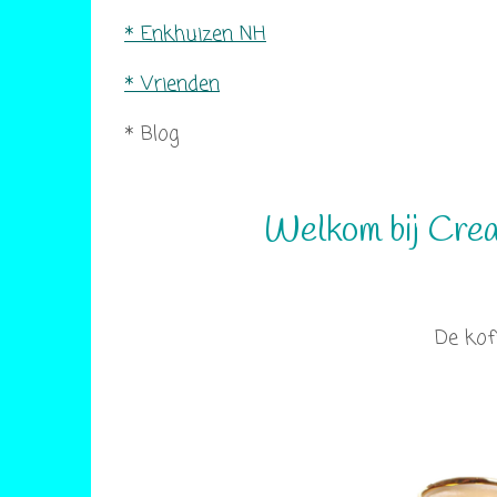
* Enkhuizen NH
* Vrienden
* Blog
Welkom bij Cre
De koff