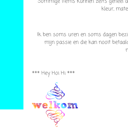
Sommige items kunnen zelfs geheel 
kleur, mate
Ik ben soms uren en soms dagen bezig
mijn passie en die kan nooit betaal
m
*** Hey Hoi Hi ***