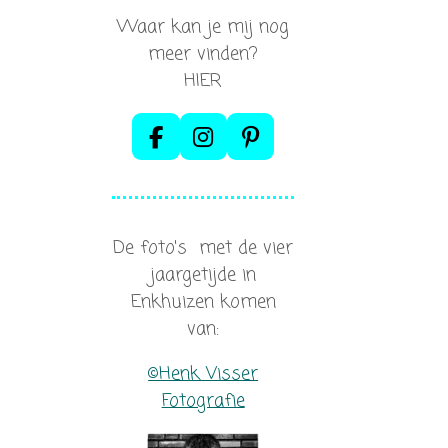
Waar kan je mij nog
meer vinden?
HIER
F
I
P
a
n
i
c
s
n
e
t
t
b
a
e
De foto's met de vier
o
g
r
o
r
e
jaargetijde in
k
a
s
Enkhuizen komen
m
t
van:
©Henk Visser
Fotografie