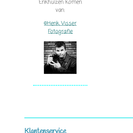
Enkhuizen komen
m
t
van:
©Henk Visser
Fotografie
Klantenservice