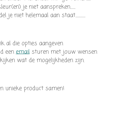
ur(en) je niet aanspreken........
 niet helemaal aan staat................
k al die opties aangeven
jd een
email
sturen met jouw wensen
ijken wat de mogelijkheden zijn.
gen unieke product samen!