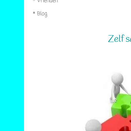
* Vrienden
* Blog
Zelf 