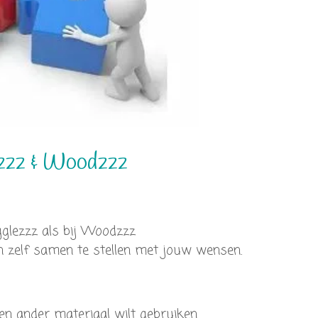
zzz & Woodzzz
gglezzz als bij Woodzzz
n zelf samen te stellen met jouw wensen.
en ander materiaal wilt gebruiken......