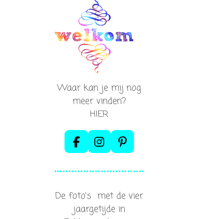
Waar kan je mij nog
meer vinden?
HIER
F
I
P
a
n
i
c
s
n
e
t
t
b
a
e
De foto's met de vier
o
g
r
o
r
e
jaargetijde in
k
a
s